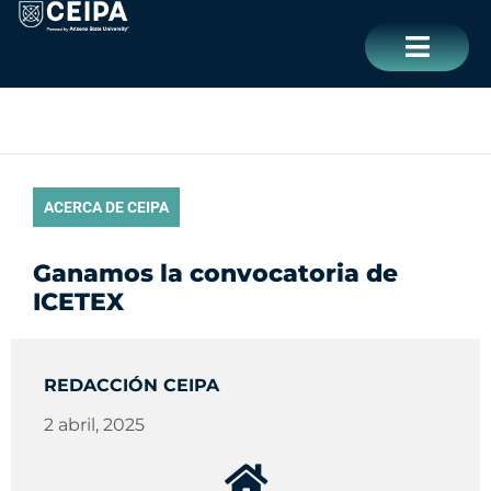
Ir
contenido
al
contenido
CERRAR
ACERCA DE CEIPA
Ganamos la convocatoria de
ICETEX
REDACCIÓN CEIPA
2 abril, 2025