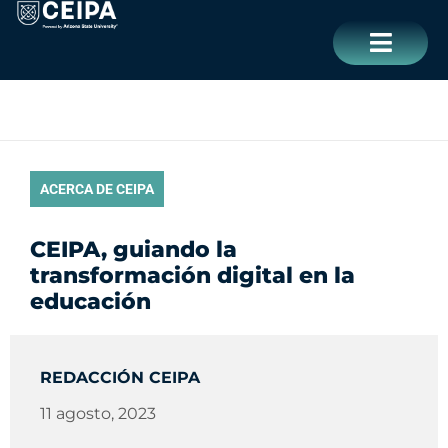
Ir
contenido
al
contenido
CERRAR
ACERCA DE CEIPA
CEIPA, guiando la
transformación digital en la
educación
REDACCIÓN CEIPA
11 agosto, 2023