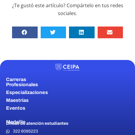
¿Te gustó este artículo? Compártelo en tus redes
sociales.
Carreras
Profesionales
Especializaciones
Maestrías
Eventos
Medellín
Líneas de atención estudiantes
322 6095223