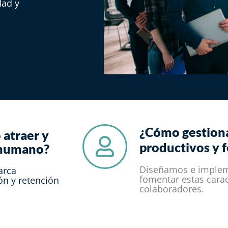
dad y
¿Cómo gestion
atraer y
productivos y fe
 humano?​
Diseñamos e implem
arca
fomentar estas carac
ón y retención
colaboradores.