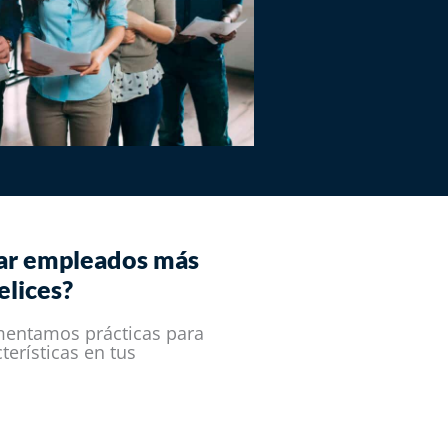
ar empleados más
lices?​
entamos prácticas para
terísticas en tus