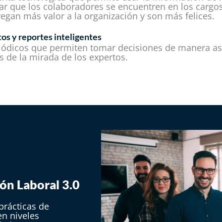
zar que los colaboradores se encuentren en los cargos
egan más valor a la organización y son más felices.
tos y reportes inteligentes
iódicos que permiten tomar decisiones de manera ase
de la mirada de los expertos.
n Laboral 3.0​
rácticas de
en niveles