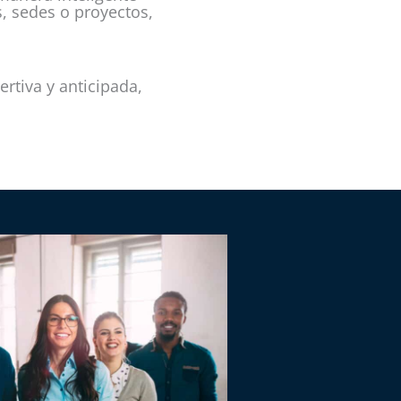
, sedes o proyectos,
rtiva y anticipada,