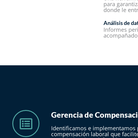
para garanti
donde le entr
Análisis de da
Informes per
acompañados 
Gerencia de Compensació
Identificamos e implementamos p
compensación laboral que facilit