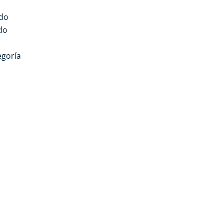
do
do
egoría