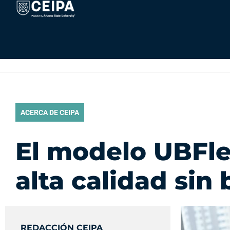
Ir
contenido
al
contenido
ACERCA DE CEIPA
El modelo UBFle
alta calidad sin 
REDACCIÓN CEIPA