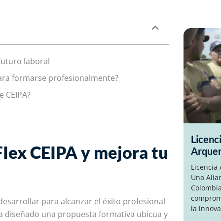
futuro laboral
para formarse profesionalmente?
e CEIPA?
Licenc
Iex CEIPA y mejora tu
Arque
Licencia
Una Alia
Colombia
compromi
sarrollar para alcanzar el éxito profesional
la innova
 ha diseñado una propuesta formativa ubicua y