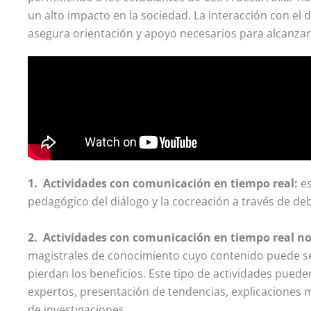
un alto impacto en la sociedad. La interacción con el 
asegura orientación y apoyo necesarios para alcanzar
1. Actividades con comunicación en tiempo real:
e
pedagógico del diálogo y la cocreación a través de deb
2. Actividades con comunicación en tiempo real no
magistrales de conocimiento cuyo contenido puede s
pierdan los beneficios. Este tipo de actividades puede
expertos, presentación de tendencias, explicaciones 
de investigaciones.