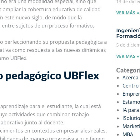
ad no era una modalidad especial, sino que
13 de dici
 ampliar la cobertura educativa de calidad
VER MÁS »
en este nuevo siglo, de modo que la
n entre sujetos de un proceso formativo,
Ingenier
Formació
do perfeccionando su propuesta pedagógica a
5 de dicie
cativa como respuesta a las nuevas dinámicas
VER MÁS »
como UBFlex.
Categor
lo pedagógico UBFlex
Acerca
Centro
Empren
Estamo
prendizaje para el estudiante, la cual está
IA par
cluye actividades que combinan trabajo
ISoluti
aborativo junto al docente.
Marketi
cimientos en contextos empresariales reales,
MBA
abilidades de manera progresiva y que tienen