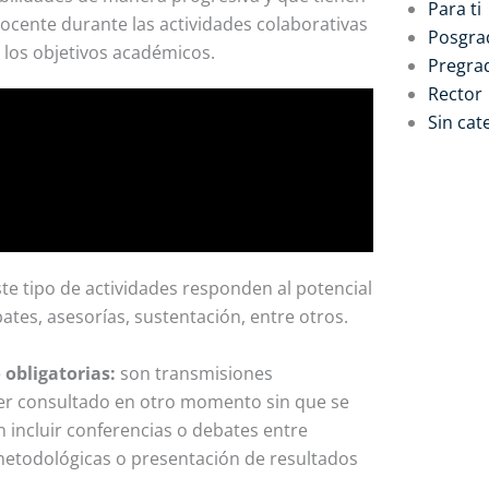
Para ti
docente durante las actividades colaborativas
Posgra
 los objetivos académicos.
Pregra
Rector
Sin cat
ste tipo de actividades responden al potencial
ates, asesorías, sustentación, entre otros.
 obligatorias:
son transmisiones
er consultado en otro momento sin que se
n incluir conferencias o debates entre
metodológicas o presentación de resultados