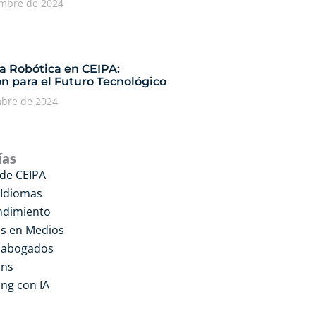
embre de 2024
ía Robótica en CEIPA:
n para el Futuro Tecnológico
mbre de 2024
ías
 de CEIPA
 Idiomas
dimiento
s en Medios
a abogados
ons
ng con IA