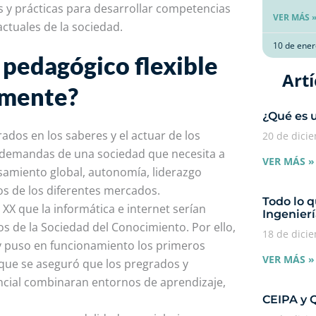
as y prácticas para desarrollar competencias
VER MÁS 
ctuales de la sociedad.
10 de ener
 pedagógico flexible
Artí
lmente?
¿Qué es 
ados en los saberes y el actuar de los
20 de dici
s demandas de una sociedad que necesita a
VER MÁS »
samiento global, autonomía, liderazgo
os de los diferentes mercados.
Todo lo q
 XX que la informática e internet serían
Ingenierí
 de la Sociedad del Conocimiento. Por ello,
18 de dici
 y puso en funcionamiento los primeros
VER MÁS »
 que se aseguró que los pregrados y
ncial combinaran entornos de aprendizaje,
CEIPA y 