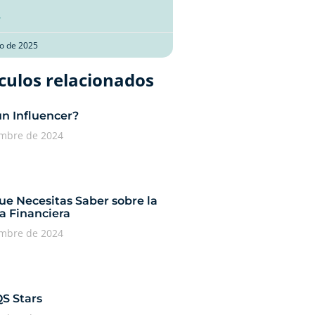
»
o de 2025
culos relacionados​
un Influencer?
embre de 2024
ue Necesitas Saber sobre la
a Financiera
embre de 2024
QS Stars