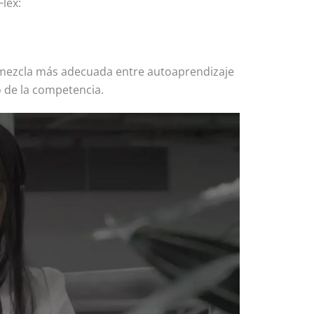
lex:
a mezcla más adecuada entre autoaprendizaje
o de la competencia.