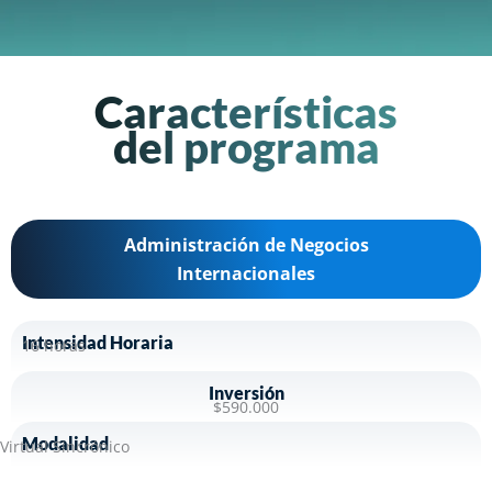
Características
del programa
Administración de Negocios
Internacionales
Intensidad Horaria
16 horas
Inversión
$590.000
Modalidad
Virtual Sincrónico