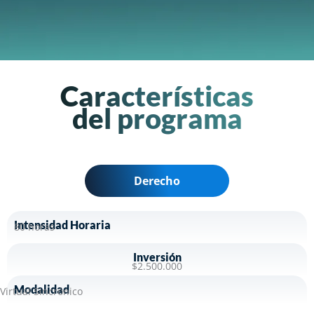
Características
del programa
Derecho
Intensidad Horaria
80 horas
Inversión
$2.500.000
Modalidad
Virtual Sincrónico