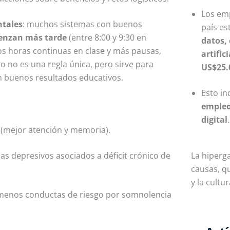
Los em
ntales
: muchos sistemas con buenos
país es
enzan más tarde
(entre 8:00 y 9:30 en
datos, 
nos horas continuas en clase y más pausas,
artifici
o no es una regla única, pero sirve para
US$25.
on buenos resultados educativos.
Esto in
empleo
digital
.
 (mejor atención y memoria).
La hiperg
as depresivos asociados a déficit crónico de
causas
, q
y la cultur
menos conductas de riesgo por somnolencia