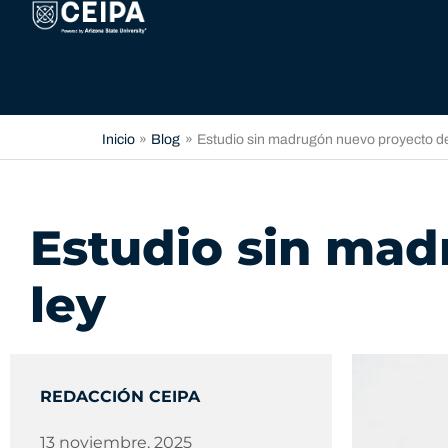
Ir
contenido
al
contenido
Inicio
Blog
Estudio sin madrugón nuevo proyecto de
Estudio sin mad
ley
REDACCIÓN CEIPA
13 noviembre, 2025