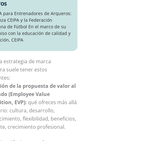
ros
 A para Entrenadores de Arqueros:
nza CEIPA y la Federación
na de Fútbol En el marco de su
so con la educación de calidad y
ción, CEIPA
 estrategia de marca
a suele tener estos
tes:
ión de la propuesta de valor al
do (Employee Value
tion, EVP):
qué ofreces más allá
rio: cultura, desarrollo,
imiento, flexibilidad, beneficios,
e, crecimiento profesional.