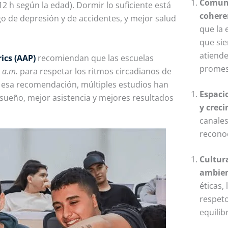
Comuni
 h según la edad). Dormir lo suficiente está
cohere
o de depresión y de accidentes, y mejor salud
que la
que sie
atiende
ics (AAP)
recomiendan que las escuelas
promes
0 a.m.
para respetar los ritmos circadianos de
s esa recomendación, múltiples estudios han
Espaci
sueño, mejor asistencia y mejores resultados
y crec
canale
recono
Cultur
ambien
éticas,
respet
equilib