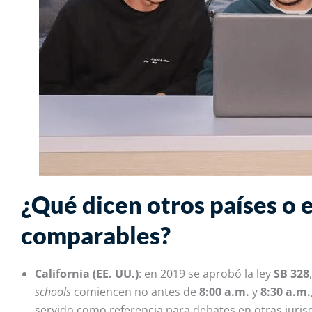
¿Qué dicen otros países o 
comparables?
California (EE. UU.)
: en 2019 se aprobó la ley
SB 328
schools
comiencen no antes de
8:00 a.m.
y
8:30 a.m.
servido como referencia para debates en otras jurisdi