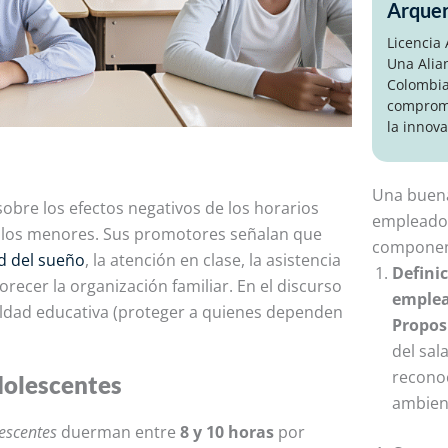
Arque
Licencia
Una Alia
Colombia
compromi
la innova
Una buena
 sobre los efectos negativos de los horarios
empleador
e los menores. Sus promotores señalan que
componen
d del sueño
, la atención en clase, la asistencia
Definic
recer la organización familiar. En el discurso
emplea
ldad educativa (proteger a quienes dependen
Proposi
del sala
reconoc
dolescentes
ambient
escentes
duerman entre
8 y 10 horas
por