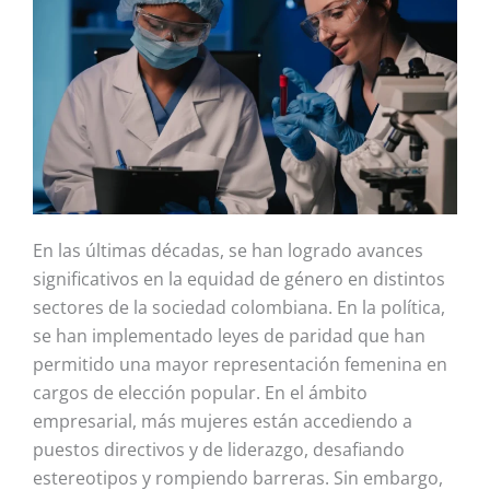
En las últimas décadas, se han logrado avances
significativos en la equidad de género en distintos
sectores de la sociedad colombiana. En la política,
se han implementado leyes de paridad que han
permitido una mayor representación femenina en
cargos de elección popular. En el ámbito
empresarial, más mujeres están accediendo a
puestos directivos y de liderazgo, desafiando
estereotipos y rompiendo barreras. Sin embargo,