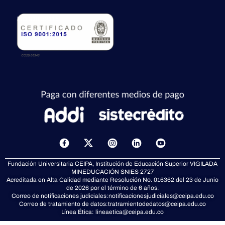
ISO 9001:2015
X
-
t
Fundación Universitaria CEIPA, Institución de Educación Superior VIGILADA
w
MINEDUCACIÓN
SNIES 2727
i
Acreditada en Alta Calidad mediante Resolución No. 016362 del 23 de Junio
t
de 2026 por el término de 6 años.
t
Correo de notificaciones judiciales:
notificacionesjudiciales@ceipa.edu.co
Correo de tratamiento de datos:
tratramientodedatos@ceipa.edu.co
e
Línea Ética:
lineaetica@ceipa.edu.co
r