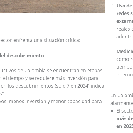
Uso de
redes 
extern
reales 
adentr
ector enfrenta una situación crítica:
Medici
del descubrimiento
como ro
tiempo
uctivos de Colombia se encuentran en etapas
interno
n el tiempo y se requiere más inversión para
 en los descubrimientos (solo 7 en 2024) indica
s”.
En Colomb
ivos, menos inversión y menor capacidad para
alarmante,
El sect
más de
en 202