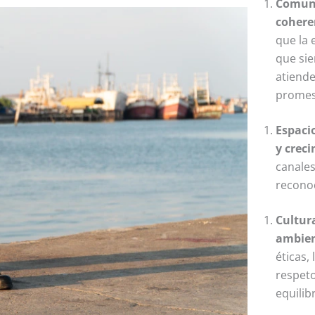
Comuni
cohere
que la
que sie
atiende
promes
Espaci
y crec
canale
recono
Cultur
ambien
éticas,
respet
equilib