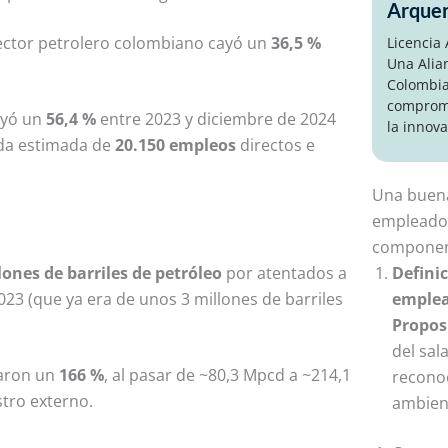
Arque
 sector petrolero colombiano cayó un
36,5 %
Licencia
Una Alia
Colombia
compromi
ayó un
56,4 %
entre 2023 y diciembre de 2024
la innova
dida estimada de
20.150 empleos
directos e
Una buena
empleador
componen
Definic
lones de barriles de petróleo
por atentados a
emplea
2023 (que ya era de unos 3 millones de barriles
Proposi
del sala
taron un
166 %
, al pasar de ~80,3 Mpcd a ~214,1
reconoc
tro externo.
ambient