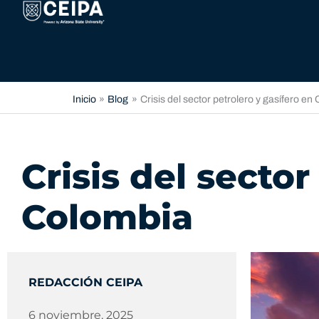
Ir
contenido
al
contenido
Inicio
Blog
Crisis del sector petrolero y gasífero en
Crisis del sector
Colombia
REDACCIÓN CEIPA
6 noviembre, 2025