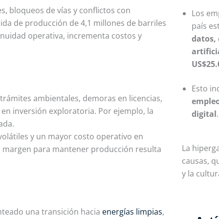
s, bloqueos de vías y conflictos con
Los em
da de producción de 4,1 millones de barriles
país es
tinuidad operativa, incrementa costos y
datos, 
artifici
US$25.
Esto in
trámites ambientales, demoras en licencias,
empleo
en inversión exploratoria. Por ejemplo, la
digital
.
ada.
olátiles y un mayor costo operativo en
La hiperg
, el margen para mantener producción resulta
causas
, q
y la cultur
anteado una transición hacia
energías limpias
,