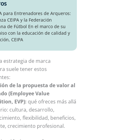
ros
 A para Entrenadores de Arqueros:
nza CEIPA y la Federación
na de Fútbol En el marco de su
so con la educación de calidad y
ción, CEIPA
 estrategia de marca
a suele tener estos
tes:
ión de la propuesta de valor al
do (Employee Value
tion, EVP):
qué ofreces más allá
rio: cultura, desarrollo,
imiento, flexibilidad, beneficios,
e, crecimiento profesional.