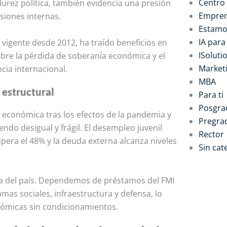
Centro
urez política, también evidencia una presión
Empren
siones internas.
Estamo
IA par
 vigente desde 2012, ha traído beneficios en
ISoluti
bre la pérdida de soberanía económica y el
Marketi
ncia internacional.
MBA
 estructural
Para ti
Posgra
económica tras los efectos de la pandemia y
Pregra
iendo desigual y frágil. El desempleo juvenil
Rector
pera el 48% y la deuda externa alcanza niveles
Sin cat
era del país. Dependemos de préstamos del FMI
mas sociales, infraestructura y defensa, lo
nómicas sin condicionamientos.