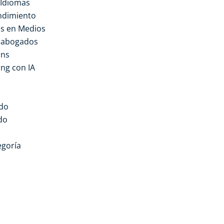
 Idiomas
dimiento
s en Medios
a abogados
ons
ng con IA
do
do
egoría