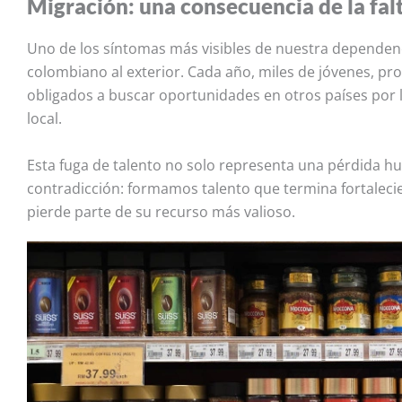
Migración: una consecuencia de la fa
Uno de los síntomas más visibles de nuestra dependenc
colombiano al exterior. Cada año, miles de jóvenes, pr
obligados a buscar oportunidades en otros países por l
local.
Esta fuga de talento no solo representa una pérdida h
contradicción: formamos talento que termina fortalec
pierde parte de su recurso más valioso.