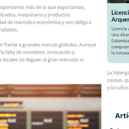
. Importamos más de lo que exportamos,
Licenc
alizados, maquinaria y productos
Arque
idad de maniobra económica y nos obliga a
Licencia
ollados.
Una Alia
Colombia
tir frente a grandes marcas globales. Aunque
compromi
a falta de incentivos, innovación y
la innova
locales no lleguen al gran mercado ni
La hiperg
causas
, q
y la cultur
Artí