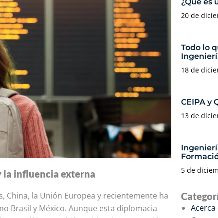
¿Qué es 
20 de dici
Todo lo q
Ingenierí
18 de dici
CEIPA y 
13 de dici
Ingenier
Formació
5 de dicie
 la influencia externa
Categor
, China, la Unión Europea y recientemente ha
Acerca
mo Brasil y México. Aunque esta diplomacia