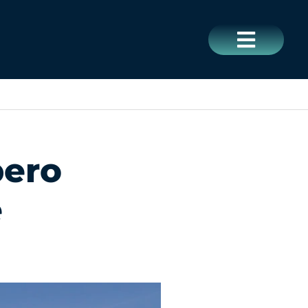
CERRAR
pero
e