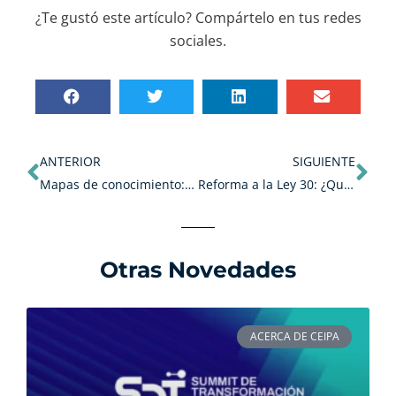
¿Te gustó este artículo? Compártelo en tus redes
sociales.
Ant
Sig
ANTERIOR
SIGUIENTE
Mapas de conocimiento: lecciones aprendidas
Reforma a la Ley 30: ¿Qué mejorará en el futuro de la educación superior en Colombia?
Otras Novedades
ACERCA DE CEIPA