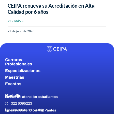
CEIPA renueva su Acreditación en Alta
Calidad por 6 años
VER MÁS »
23 de julio de 2026
Carreras
Profesionales
Especializaciones
Maestrías
Eventos
Medellín
Líneas de atención estudiantes
322 6095223
604 3056100 Opción 2
Líneas de atención Aspirantes