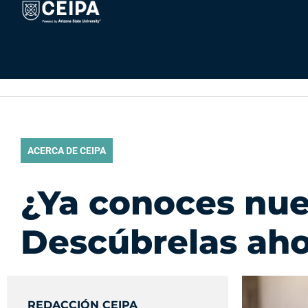
Ir
contenido
al
contenido
ACERCA DE CEIPA
¿Ya conoces nue
Descúbrelas aho
REDACCIÓN CEIPA