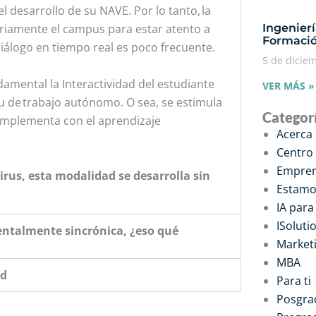
 desarrollo de su NAVE. Por lo tanto, la
Ingenier
iariamente el campus para estar atento a
Formació
diálogo en tiempo real es poco frecuente.
5 de dicie
damental la Interactividad del estudiante
VER MÁS »
tu de trabajo autónomo. O sea, se estimula
Categor
omplementa con el aprendizaje
Acerca
Centro
Empren
rus, esta modalidad se desarrolla sin
Estamo
IA par
ISoluti
ntalmente sincrónica, ¿eso qué
Marketi
MBA
ed
Para ti
Posgra