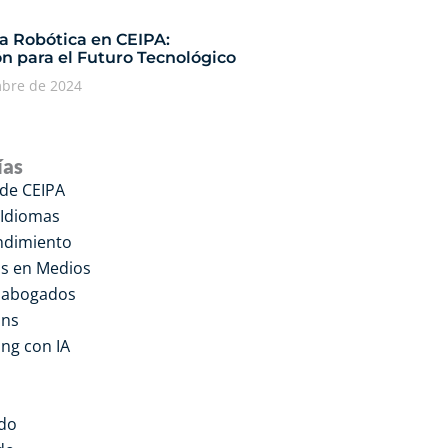
ía Robótica en CEIPA:
n para el Futuro Tecnológico
mbre de 2024
ías
 de CEIPA
 Idiomas
dimiento
s en Medios
a abogados
ons
ng con IA
do