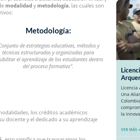
 de
modalidad
y
metodología
, las cuales son
tivos:
Metodología:
Conjunto de estrategias educativas, métodos y
técnicas estructuradas y organizadas para
ibilitar el aprendizaje de los estudiantes dentro
del proceso formativo”.
Licenc
Arque
Licencia
Una Alia
Colombia
compromi
 modalidades, los créditos académicos
la innova
u docente y el dedicado a su aprendizaje
VER MÁS 
G,
esto significa que traspasamos los