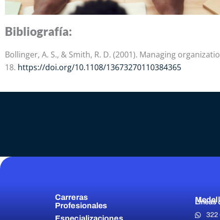
Bibliografía:
Bollinger, A. S., & Smith, R. D. (2001). Managing organiza
18.
https://doi.org/10.1108/13673270110384365
Carreras
Medell
Líneas 
Profesionales
322
Especializaciones