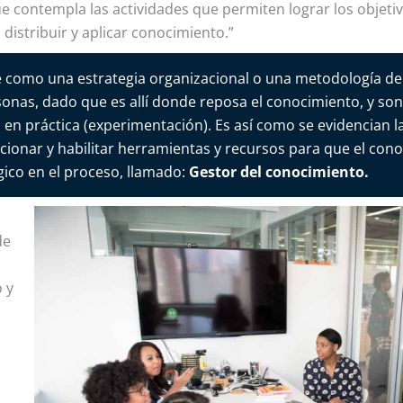
e contempla las actividades que permiten lograr los objetiv
 distribuir y aplicar conocimiento.”
 como una estrategia organizacional o una metodología de 
sonas, dado que es allí donde reposa el conocimiento, y so
as en práctica (experimentación). Es así como se evidencian 
ionar y habilitar herramientas y recursos para que el cono
ico en el proceso, llamado:
Gestor del conocimiento.
de
o y
.