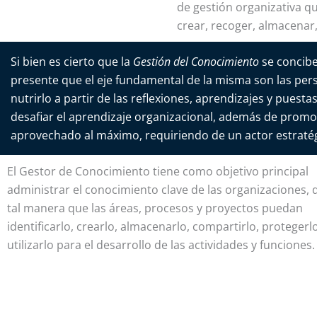
de gestión organizativa qu
crear, recoger, almacenar,
Si bien es cierto que la
Gestión del Conocimiento
se concibe
presente que el eje fundamental de la misma son las per
nutrirlo a partir de las reflexiones, aprendizajes y puest
desafiar el aprendizaje organizacional, además de promoc
aprovechado al máximo, requiriendo de un actor estratég
El Gestor de Conocimiento tiene como objetivo principal
administrar el conocimiento clave de las organizaciones, 
tal manera que las áreas, procesos y proyectos puedan
identificarlo, crearlo, almacenarlo, compartirlo, protegerl
utilizarlo para el desarrollo de las actividades y funciones