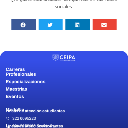
sociales.
Carreras
Profesionales
Especializaciones
Maestrías
Eventos
Medellín
Líneas de atención estudiantes
322 6095223
604 3056100 Opción 2
Líneas de atención Aspirantes