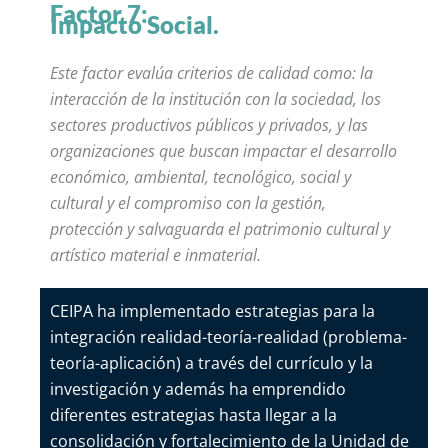
Factor 7:
Impacto Social.
Este factor evalúa criterios de calidad como: la
interacción de la institución con la sociedad, los
sectores productivos públicos y privados, y las
organizaciones que buscan impactar el desarrollo
económico, ambiental, tecnológico, social y
cultural y el compromiso con la gestión,
protección y salvaguarda el patrimonio cultural y
artístico material e inmaterial.
CEIPA ha implementado estrategias para la
integración realidad-teoría-realidad (problema-
teoría-aplicación) a través del currículo y la
investigación y además ha emprendido
diferentes estrategias hasta llegar a la
consolidación y fortalecimiento de la Unidad de