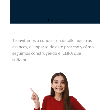
Te invitamos a conocer en detalle nuestros
avances, el impacto de este proceso y cómo
seguimos construyendo el CEIPA que
Factor 6: Aportes
soñamos.
de la
Investigación, la
Innovación, el
Desarrollo
Tecnológico y la
Creación al
Entorno.