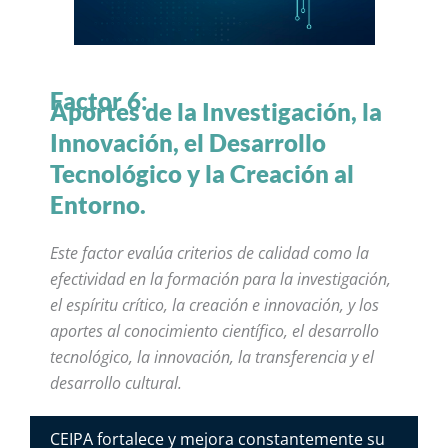
Factor 6:
Aportes de la Investigación, la
Innovación, el Desarrollo
Tecnológico y la Creación al
Entorno.
Este factor evalúa criterios de calidad como la
efectividad en la formación para la investigación,
el espíritu crítico, la creación e innovación, y los
aportes al conocimiento científico, el desarrollo
tecnológico, la innovación, la transferencia y el
desarrollo cultural.
CEIPA fortalece y mejora constantemente su