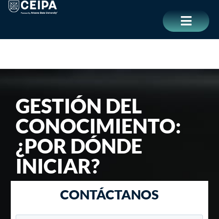
Ir
contenido
al
contenido
CERRAR
GESTIÓN DEL
CONOCIMIENTO:
¿POR DÓNDE
INICIAR?
CONTÁCTANOS