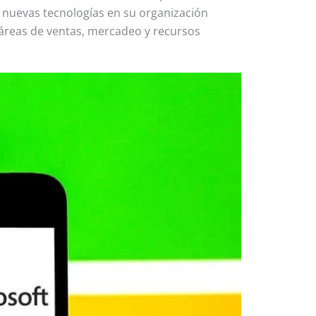
nuevas tecnologías en su organización
s áreas de ventas, mercadeo y recursos