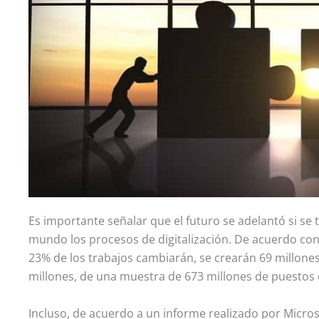
Es importante señalar que el futuro se adelantó si se
mundo los procesos de digitalización. De acuerdo con
23% de los trabajos cambiarán, se crearán 69 millones
millones, de una muestra de 673 millones de puestos d
Incluso, de acuerdo a un informe realizado por Micros