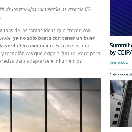
% de los trabajos cambiarán, se crearán 69
.
lgunas de las tantas ideas que crecen con
donde,
ya no solo basta con tener un buen
Summit d
 la verdadera evolución está
en ser una
by CEIP
 y tecnológicas que exige el futuro. Pero para
radas para adaptarse e influir en los
VER MÁS »
.
3 de agosto 