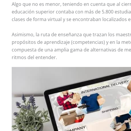
Algo que no es menor, teniendo en cuenta que al cierr
educación superior contaba con más de 5.800 estudian
clases de forma virtual y se encontraban localizados 
Asimismo, la ruta de enseñanza que trazan los maestr
propósitos de aprendizaje (competencias) y en la met
compuesta de una amplia gama de alternativas de med
ritmos del entender.