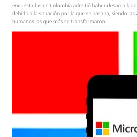
encuestadas en Colombia admitió haber desarrollado 
debido a la situación por la que se pasaba, siendo la
humanos las que más se transformaron.