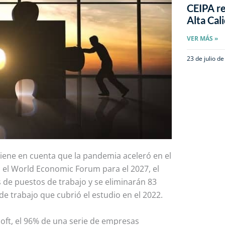
CEIPA re
Alta Cal
VER MÁS »
23 de julio d
 tiene en cuenta que la pandemia aceleró en el
 el World Economic Forum para el 2027, el
 de puestos de trabajo y se eliminarán 83
e trabajo que cubrió el estudio en el 2022.
oft, el 96% de una serie de empresas