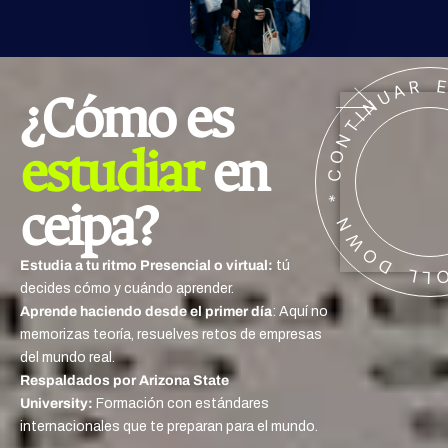
CONTINUAR EL RECORRIDO
¿Cómo es
estudiar
en
ceipa?
Estudia a tu ritmo Presencial o virtual:
tú
decides cómo y cuándo aprender.
Aprende haciendo desde el primer día
: Aquí no
memorizas teoría, resuelves retos de empresas
del mundo real.
Respaldados por Arizona State
University:
Formación con estándares
internacionales que te preparan para el mundo.