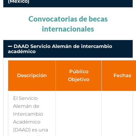
(México)
Convocatorias de becas
internacionales
DAAD Servicio Alemán de intercambio
académico
Público
Descripción
Fechas
Objetivo
El Servicio
Alemán de
Intercambio
Académico
(DAAD) es una