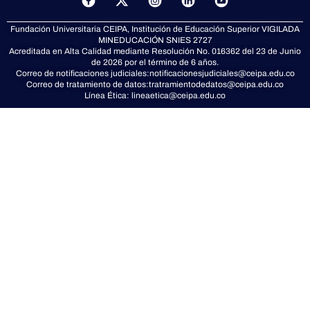
-
t
Fundación Universitaria CEIPA, Institución de Educación Superior VIGILADA
w
MINEDUCACIÓN
SNIES 2727
i
Acreditada en Alta Calidad mediante Resolución No. 016362 del 23 de Junio
t
de 2026 por el término de 6 años.
t
Correo de notificaciones judiciales:
notificacionesjudiciales@ceipa.edu.co
Correo de tratamiento de datos:
tratramientodedatos@ceipa.edu.co
e
Línea Ética:
lineaetica@ceipa.edu.co
r