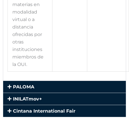
materias en
modalidad
virtual o a
distancia
ofrecidas por
otras
instituciones
miembros de
la OUI.
PALOMA
INILATmov+
Cintana International Fair