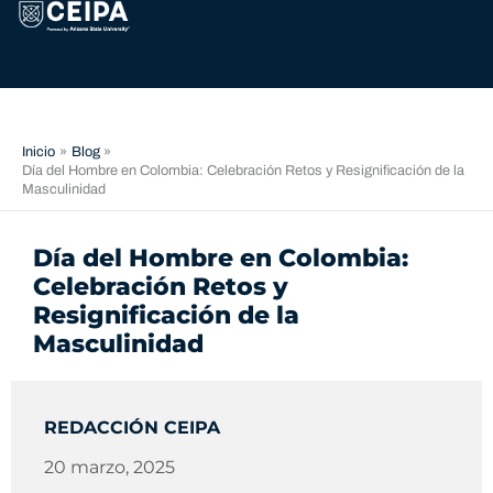
Ir
contenido
al
contenido
Inicio
Blog
Día del Hombre en Colombia: Celebración Retos y Resignificación de la
Masculinidad
Día del Hombre en Colombia:
Celebración Retos y
Resignificación de la
Masculinidad
REDACCIÓN CEIPA
20 marzo, 2025