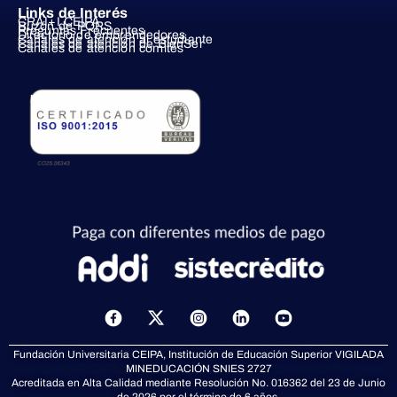
Links de Interés
CRAI+I CEIPA
Buzón de PQRS
Preguntas Frecuentes
Directorio de emprendedores
Canales de atención al estudiante
Canales de atención de BienSer
Canales de atención comités
ISO 9001:2015
X
-
t
Fundación Universitaria CEIPA, Institución de Educación Superior VIGILADA
w
MINEDUCACIÓN
SNIES 2727
i
Acreditada en Alta Calidad mediante Resolución No. 016362 del 23 de Junio
de 2026 por el término de 6 años.