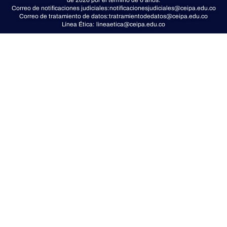
t
t
Correo de notificaciones judiciales:
notificacionesjudiciales@ceipa.edu.co
Correo de tratamiento de datos:
tratramientodedatos@ceipa.edu.co
e
Línea Ética:
lineaetica@ceipa.edu.co
r