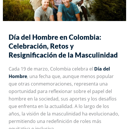
Día del Hombre en Colombia:
Celebración, Retos y
Resignificación de la Masculinidad
Cada 19 de marzo, Colombia celebra el
Día del
Hombre
, una fecha que, aunque menos popular
que otras conmemoraciones, representa una
oportunidad para reflexionar sobre el papel del
hombre en la sociedad, sus aportes y los desafíos
que enfrenta en la actualidad. A lo largo de los
años, la visión de la masculinidad ha evolucionado,
permitiendo una redefinición de roles más
equitativa e inclusiva.