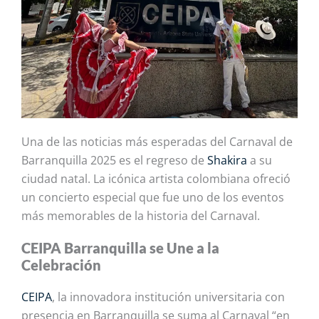
Una de las noticias más esperadas del Carnaval de
Barranquilla 2025 es el regreso de
Shakira
a su
ciudad natal. La icónica artista colombiana
ofrec
ió
un concierto especial que
fue
uno de los eventos
más memorables de la historia del Carnaval.
CEIPA Barranquilla se Une a la
Celebración
CEIPA
, la innovadora institución universitaria con
presencia en Barranquilla se suma al Carnaval “en